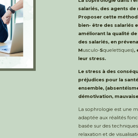
La sophrologie dans l’e
salariés, des agents de 
Proposer cette méthode 
bien- être des salariés e
améliorant la qualité de 
des salariés, en prévena
M
usculo-
S
quelettiques)
,
leur stress.
Le stress à des conséq
préjudices pour la santé
ensemble, (absentéisme,
démotivation, mauvaise 
La sophrologie est une mé
adaptée aux réalités fonct
basée sur des techniques 
relaxation et de visualisat