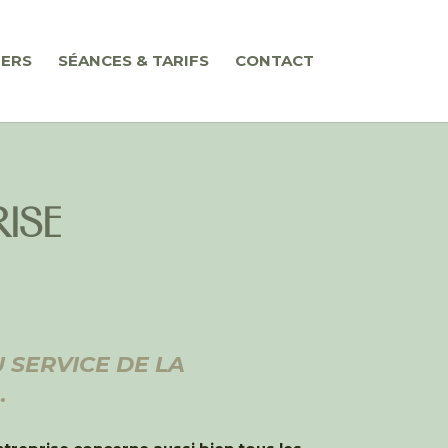
IERS
SÉANCES & TARIFS
CONTACT
RISE
U SERVICE DE LA
…